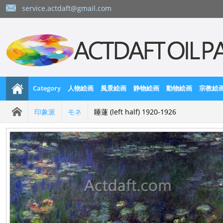
service.actdaft@gmail.com
Category
人物絵画
風景絵画
静物絵画
動物絵画
宗教絵
印象派
モネ
睡蓮 (left half) 1920-1926