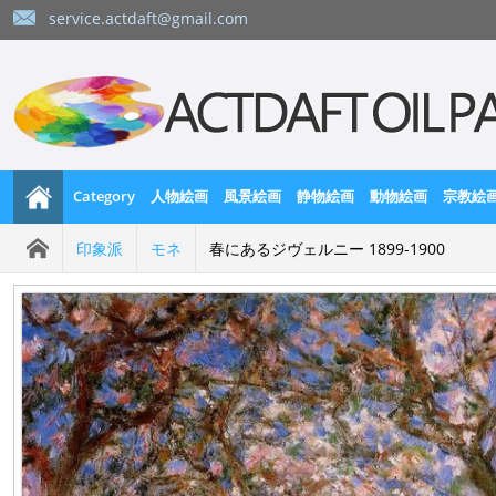
service.actdaft@gmail.com
Category
人物絵画
風景絵画
静物絵画
動物絵画
宗教絵
印象派
モネ
春にあるジヴェルニー 1899-1900