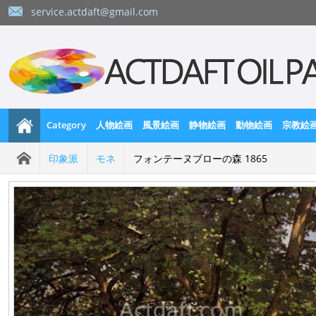
service.actdaft@gmail.com
Category
人物絵画
風景絵画
静物絵画
動物絵画
宗教絵
印象派
モネ
フォンテーヌブローの森 1865