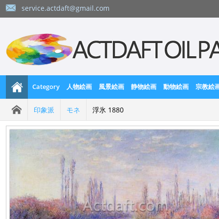
service.actdaft@gmail.com
Category
人物絵画
風景絵画
静物絵画
動物絵画
宗教絵
印象派
モネ
浮氷 1880