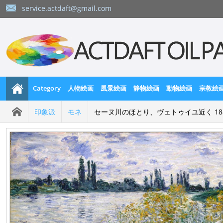
service.actdaft@gmail.com
Category
人物絵画
風景絵画
静物絵画
動物絵画
宗教絵
印象派
モネ
セーヌ川のほとり、ヴェトゥイユ近く 18