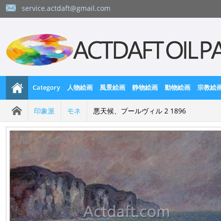
service.actdaft@gmail.com
Category
人物絵画
風景絵画
静物絵画
動物絵画
宗教絵
印象派
モネ
悪天候、プールヴィル 2 1896