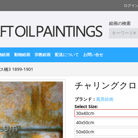
ログイ
絵画の検索
物絵画
動物絵画
宗教絵画
配送について
お問い合せ
3 1899-1901
チャリングクロス橋
ブランド：
風景絵画
Select Size:
30x40cm
40x50cm
50x60cm