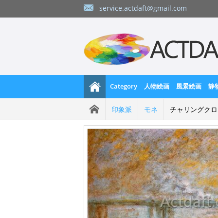
service.actdaft@gmail.com
Category
人物絵画
風景絵画
静
印象派
モネ
チャリングクロス橋