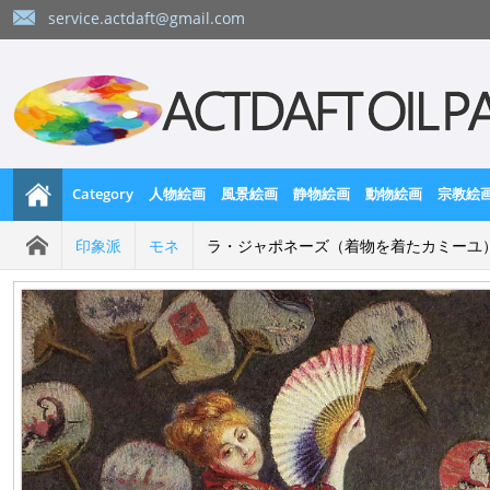
service.actdaft@gmail.com
Category
人物絵画
風景絵画
静物絵画
動物絵画
宗教絵
印象派
モネ
ラ・ジャポネーズ（着物を着たカミーユ） 