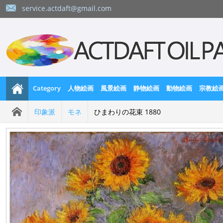
service.actdaft@gmail.com
Category
人物絵画
風景絵画
静物絵画
動物絵画
宗教絵
印象派
モネ
ひまわりの花束 1880