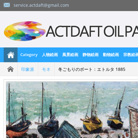
service.actdaft@gmail.com
Category
人物絵画
風景絵画
静物絵画
動物絵画
宗教絵
印象派
モネ
冬ごもりのボート：エトルタ 1885