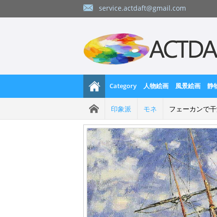
service.actdaft@gmail.com
Category
人物絵画
風景絵画
静
印象派
モネ
フェーカンで干潮