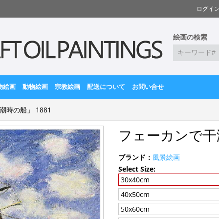
ログイ
絵画の検索
物絵画
動物絵画
宗教絵画
配送について
お問い合せ
時の船」 1881
フェーカンで干潮
ブランド：
風景絵画
Select Size:
30x40cm
40x50cm
50x60cm