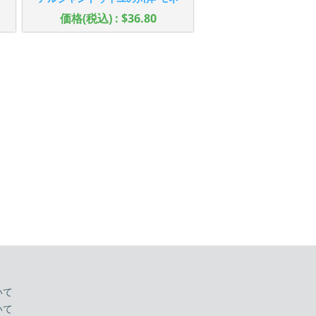
価格(税込) : $36.80
いて
いて