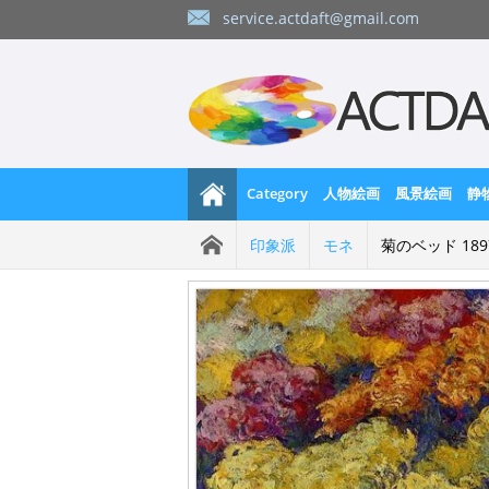
service.actdaft@gmail.com
Category
人物絵画
風景絵画
静
印象派
モネ
菊のベッド 189