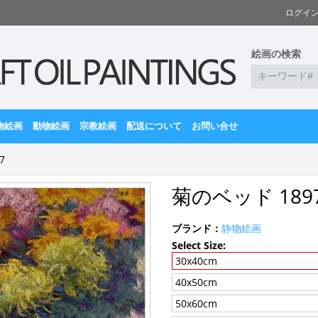
ログイ
絵画の検索
物絵画
動物絵画
宗教絵画
配送について
お問い合せ
7
菊のベッド 189
ブランド：
静物絵画
Select Size:
30x40cm
40x50cm
50x60cm