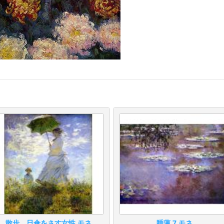
散歩、日傘をさす女性 モネ
睡蓮 7 モネ