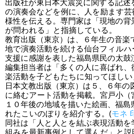
出版社が東日本大震災に関する記述
の演奏会などを例に、人を励ます芸
様性を伝える。専門家は「現地の背
が問われる」と指摘している。
教育出版（東京）は、６年生の音楽
地で演奏活動を続ける仙台フィルハ
支援に感謝を表した福島県民の太鼓
編集担当者は「多くの人に喜ばれ、
楽活動を子どもたちに知ってほしい
日本文教出版（東京）は５、６年の
に絡むアート活動を掲載。宮戸小（
１０年後の地域を描いた絵画、福島
れたこいのぼりを紹介する。(
モネ 
同社は「人と人とを結ぶ表現活動を
組みを最新事例として選んだ」と説