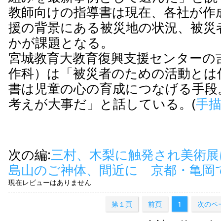
教師向けの指導書は現在、各社が作
援の背景にある被災地の状況、被災
かが課題となる。
宮城教育大教育復興支援センターの
作科）は「被災者のための活動とは
書は児童の心の育成につなげる手段
考えが大事だ」と話している。(
手
次の編:
三村、木梨に触発され美術展
島山のご神体、間近に 京都・亀岡
現在レビューはありません
第１頁
前頁
1
次のペ