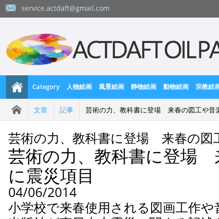
service.actdaft@gmail.com
Category
人物絵画
風景絵画
静物絵画
動物絵画
宗教絵
文章
記事
芸術の力、教科書に登場 来春の図工や音
芸術の力、教科書に登場 来春の図
芸術の力、教科書に登場 
に震災項目
04/06/2014
小学校で来春使用される図画工作や